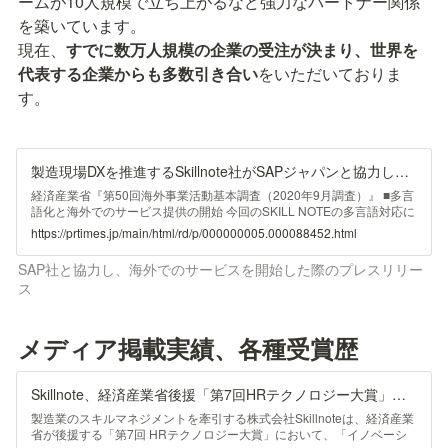
ームが10人規模で立ち上がるなど強力なパートナー関係
を築いています。
現在、
すでに数万人規模の企業の受注が決まり、世界を
代表する企業からも多数引き合い
をいただいておりま
す。
製造現場DXを推進するSkillnote社がSAPジャパンと協力し、海外での人材管理サービス提供を開始
経済産業省『第50回海外事業活動基本調査（2020年9月調査）』 ■多言
語化と海外でのサービス提供の開始 今回のSKILL NOTEの多言語対応に
より、従来より多く要望をいただいておりました「日本の製造業企業様
https://prtimes.jp/main/html/rd/p/000000005.000088452.html
の海外での人材育成・人材配置の支援」と「海外現地企業へのサービス
提供」を実現いたします。 日本の製造業企業が海外現地法人で雇用す
SAP社と協力し、海外でのサービスを開始した際のプレスリリー
る従業員数は 4 00 万人を超えている一方で、日本との慣習や労働文化
ス
の違いから多くの企業が海外現地法人での人材育成に課題を抱えており
ます。 SKILL NOTEを海外現地法人でご活用いただくことで、 全拠点
横断でのス キル情報 の一元管理を実現し、 グローバルレベルでの戦略
的な人材育成・人材配置を支援します。 加えて、同じく多くの要望を
メディア掲載実績、各種受賞歴
いただいておりました「海外現地企業へのサービス提供」についても本
格的に開始します。グローバルで選ばれるサービスになることを通し
て、SKILL NOTEの価値が多面的かつ持続的に磨かれ、日本のお客様に
Skillnote、経済産業省後援「第7回HRテクノロジー大賞」で「イノベーション賞」を受賞 | スキルノート｜製造業特化のスキル管理・人材育成システム｜250社以上が導入
対してもより高い価値を提供できるようになることを目指します。
製造業のスキルマネジメントを牽引する株式会社Skillnoteは、経済産業
■SAPジャパンとのパートナーシップ Skillnoteは、2019年に日本で開始
省が後援する「第7回 HRテクノロジー大賞」において、「イノベーシ
されたSAPジャパン株式会社（本社：東京都千代田区、代表取締役：鈴