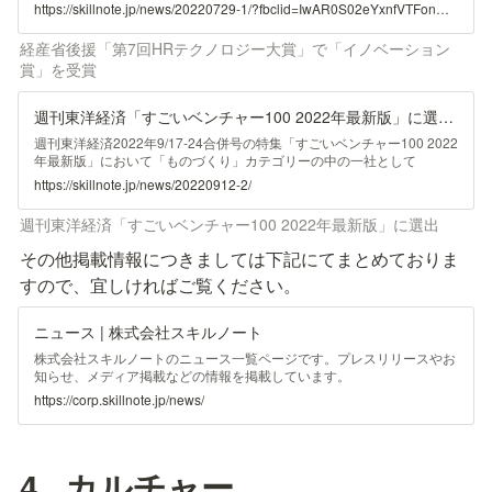
ョン賞」を受賞したことをお知らせします。
木 洋史）主催のアクセラレーションプログラム「SAP.iO Foundreis
https://skillnote.jp/news/20220729-1/?fbclid=IwAR0S02eYxnfVTFonNdRP7escT1Zt-QSmwa72BbMRzFm4nQZrmKcxQUo25KA
Tokyo」の第１期生として参加させていただきました。その後、2020年
５月にSAP PartnerEdge Silverパートナーに認定されて以降、SAP®
経産省後援「第7回HRテクノロジー大賞」で「イノベーション
SuccessFactors®とSKILL NOTEの共同提案を中心に、人材管理の分野
賞」を受賞
でSAPジャパンと協業を行ってまいりました。 今後は国内での協業実
績に加え、海外市場においてもSAP社とのパートナーシップを通して、
事業展開を加速したいと考えています。 ■SAP社からのコメント SAPジ
週刊東洋経済「すごいベンチャー100 2022年最新版」に選出【メディア掲載】 | スキルノート｜製造業特化のスキル管理・人材育成システム｜250社以上が導入
ャパン バイスプレジデント 人事・人材ソリューション事業本部 本部長
週刊東洋経済2022年9/17-24合併号の特集「すごいベンチャー100 2022
稲垣利明様 「日本企業の製造現場DXを推進するSKILL NOTEを、海外
年最新版」において「ものづくり」カテゴリーの中の一社として
現地ユーザー様、海外企業にもご提供可能になることを大変喜ばしく思
Skillnoteが選出されました。
っております。 今後も両社の協業をより強固なものとし、日本のもの
https://skillnote.jp/news/20220912-2/
づくりを支える製造現場のきめ細かいスキル情報の管理を海外にも展開
していくことで、総合的な人材育成・人材配置のプラットフォームの拡
週刊東洋経済「すごいベンチャー100 2022年最新版」に選出
充を進め、製造現場のDXを推進してまいります」 ■SAP
SuccessFactorsについて SAP SuccessFactorsソリューションは、コア
その他掲載情報につきましては下記にてまとめておりま
人事・給与計算、タレントマネジメント、人事アナリティクスと要員計
すので、宜しければご覧ください。
画、従業員エクスペリエンス管理をサポートする、クラウドベースの
HCMソフトウェアアプリケーションです。このスイートは現在、SAP®
SuccessFactors® Human Experience Management (HXM) Suiteと呼ば
ニュース | 株式会社スキルノート
れており、個別化されたエクスペリエンスの提供を通じて、従業員の満
足度と生産性の向上、そしてエンゲージメントの深化を推進していま
株式会社スキルノートのニュース一覧ページです。プレスリリースやお
す。 ■SKILL NOTEについて SKILL NOTEは、製造現場で従来より紙・
知らせ、メディア掲載などの情報を掲載しています。
Excel・ハンコ等で管理されてきたスキルマップ（力量管理表）をクラ
https://corp.skillnote.jp/news/
ウド上で運用するSaaSです。製造現場のスキル/教育データがクラウド
に登録され見える化が進むことで、スキルデータを活用した計画的な人
材育成・人材配置を実現し、"技能承継"、"多能工育成"、"即戦力化"とい
った製造業企業様の人材管理に関する課題の解決に貢献します。 SKILL
4.  カルチャー
NOTEは、新卒で信越化学工業に入社して以来25年以上にわたって製造