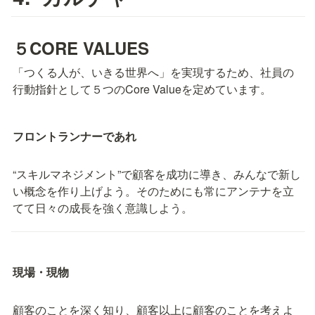
現場に向き合ってきた社長の山川が、当事者として体感した製造現場で
の課題を解決するために、2016年に提供を開始したサービスです。ス
キル・教育管理にかかる 製造現場での事務工数を最大で 7 0% 削減した
実績があります（当社調べ）。2021年12月時点で、 1 2 0 社、 1 0 万人
５
CORE VALUES
以上 にサービスを提供しております。 ■株式会社Skillnoteについて
「つくる人が、いきる世界へ」というビジョンのもとに、ものづくりに
おける人の成長を科学し、ものづくりに関わる全ての人がいきいきと働
「つくる人が、いきる世界へ」を実現するため、社員の
く社会の実現を目指しています。 会社名：株式会社Skillnote 所在地：
行動指針として５つのCore Valueを定めています。
東京都中央区京橋2-2-1 京橋エドグラン サウス棟4F 設立：2016年1月
資本金：5億1,476万円（資本準備金を含む） 代表者：山川 隆史 事業内
容：製造現場にフォーカスしたスキル/教育管理システム「 SKILL
NOTE 」の提供 HP： https://www.skillnote.jp/ ...
フロントランナーであれ
“スキルマネジメント”で顧客を成功に導き、みんなで新し
い概念を作り上げよう。そのためにも常にアンテナを⽴
てて⽇々の成⻑を強く意識しよう。
現場・現物
顧客のことを深く知り、顧客以上に顧客のことを考えよ