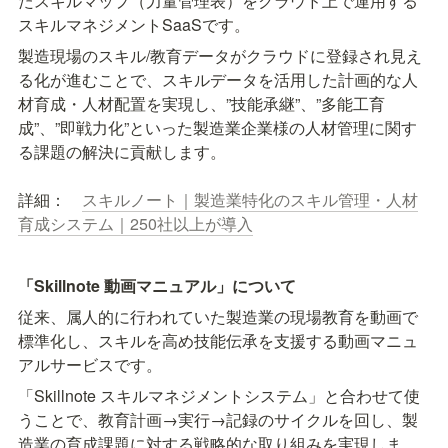
たスキルマップ（力量管理表）をクラウド上で運用する
スキルマネジメントSaaSです。
製造現場のスキル/教育データがクラウドに登録され見え
る化が進むことで、スキルデータを活用した計画的な人
材育成・人材配置を実現し、”技能承継”、”多能工育
成”、”即戦力化”といった製造業企業様の人材管理に関す
る課題の解決に貢献します。

詳細：　
スキルノート｜製造業特化のスキル管理・人材
育成システム｜250社以上が導入
「Skillnote 動画マニュアル」について
従来、属人的に行われていた製造業の現場教育を動画で
標準化し、スキルを高め技能伝承を支援する動画マニュ
アルサービスです。
「Skillnote スキルマネジメントシステム」と合わせて使
うことで、教育計画→実行→記録のサイクルを回し、製
造業の育成課題に対する戦略的な取り組みを実現しま