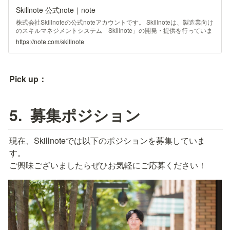
Skillnote 公式note｜note
株式会社Skillnoteの公式noteアカウントです。 Skillnoteは、製造業向け
のスキルマネジメントシステム「Skillnote」の開発・提供を行っていま
す。 https://corp.skillnote.jp/
https://note.com/skillnote
Pick up：
5.  募集ポジション
現在、Skillnoteでは以下のポジションを募集していま
す。

ご興味ございましたらぜひお気軽にご応募ください！