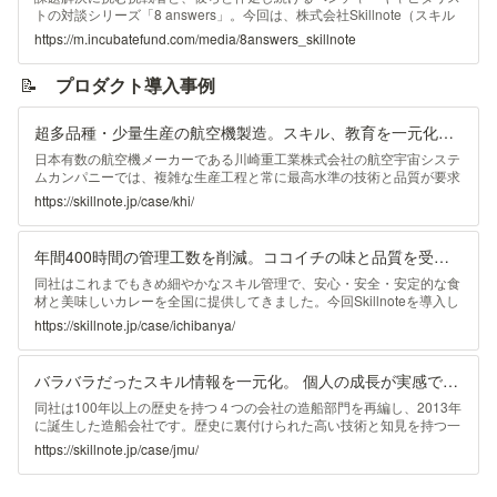
トの対談シリーズ「8 answers」。今回は、株式会社Skillnote（スキル
ノート）の代表取締役CEOの山川氏が登場。『 SKILL NOTE ...
https://m.incubatefund.com/media/8answers_skillnote
📝　
プロダクト導入事例
超多品種・少量生産の航空機製造。スキル、教育を一元化し、さらなる品質向上へ | スキルノート｜製造業特化のスキル管理・人材育成システム｜250社以上が導入
日本有数の航空機メーカーである川崎重工業株式会社の航空宇宙システ
ムカンパニーでは、複雑な生産工程と常に最高水準の技術と品質が要求
されます。数多くの人が関わる現場で、さらに高いレベルを目指プロジ
https://skillnote.jp/case/khi/
ェクトである「Smart-K」実現のために 「Skillnote」を導入した背景
を、生産企画部の清家 嘉昭さんと、服部 一隆さんにお伺いしました。
年間400時間の管理工数を削減。ココイチの味と品質を受け継ぐ人材の成長を促進 | スキルノート｜製造業特化のスキル管理・人材育成システム｜250社以上が導入
同社はこれまでもきめ細やかなスキル管理で、安心・安全・安定的な食
材と美味しいカレーを全国に提供してきました。今回Skillnoteを導入し
たのは、セントラルキッチンの役割を担う全国3つの工場。複雑化した
https://skillnote.jp/case/ichibanya/
スキル管理の効率化を図り、人材育成の基盤を作るべくSkillnoteを導入
しました。導入を主導された生産管理部課長の新本周平さんと藤井隆さ
ん、栃木工場生産管理課長の薄井大助さんにお話を伺いました。
バラバラだったスキル情報を一元化。 個人の成長が実感できる環境づくりと全社横通しの人財マネジメントの実現へ。 | スキルノート｜製造業特化のスキル管理・人材育成システム｜250社以上が導入
同社は100年以上の歴史を持つ４つの会社の造船部門を再編し、2013年
に誕生した造船会社です。歴史に裏付けられた高い技術と知見を持つ一
方、異なるルーツを持つがゆえに、これまで人財育成は事業所（製造拠
https://skillnote.jp/case/jmu/
点）ごとに委ねられていました。そこで同社は、生産に関する全社横断
的な組織「生産センター」において、技能系社員に対する共通技能評価
基準の作成と技能レベルの可視化に着手。その一環として、1年前から