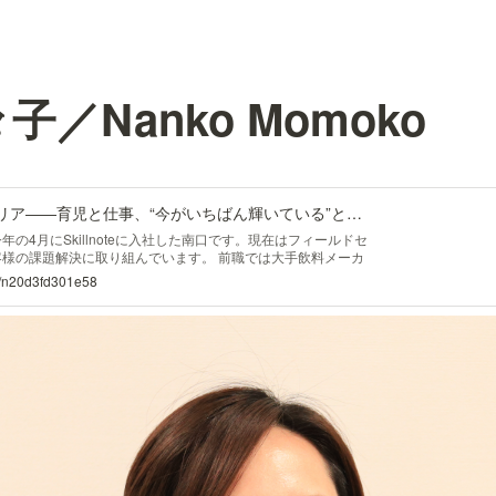
子／Nanko Momoko
自分で選ぶ、次のキャリア――育児と仕事、“今がいちばん輝いている”と言える私へ｜Skillnote 公式note
年の4月にSkillnoteに入社した南口です。現在はフィールドセ
客様の課題解決に取り組んでいます。 前職では大手飲料メーカ
全国展開のチェーンから地域密着型のスーパーまで、幅広いお
/n/n20d3fd301e58
た。出産・育休を経て復職後、自分のキャリアを見つめ直す中
境に挑戦したいと思い、Skillnoteにジョインしました。 子育
ませんが、柔軟な働き方やチームの理解のおかげで、家庭も仕
ます。 趣味はカフェ巡りと旅行。最近は息子と近所の公園