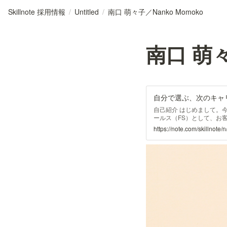
Skillnote 採用情報
/
Untitled
/
南口 萌々子／Nanko Momoko
南口 萌々
自己紹介 はじめまして。今
ールス（FS）として、お
ーで法人営業をしており、
https://note.com/skillnote
客様に提案を行ってきまし
で、スタートアップという環
てとの両立は簡単ではあり
事も無理なく続けられてい