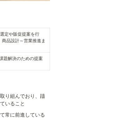
品選定や販促提案を行
、商品設計～営業推進ま
課題解決のための提案
に取り組んでおり、躊
していること
して常に前進している