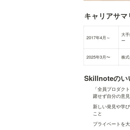
キャリアサマリ
大手
2017年4月～
ー
2025年3月〜
株式
Skillnot
「全員プロダク
躇せず自分の意
新しい発見や学
こと
プライベートを