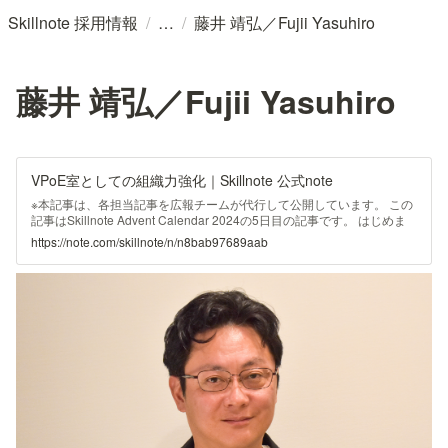
/
/
Skillnote 採用情報
藤井 靖弘／Fujii Yasuhiro
藤井 靖弘／Fujii Yasuhiro
VPoE室としての組織力強化｜Skillnote 公式note
※本記事は、各担当記事を広報チームが代行して公開しています。 この
記事はSkillnote Advent Calendar 2024の5日目の記事です。 はじめま
して、VPoE室にてリーダーを担当している藤井です。 Skillnote Advent
https://note.com/skillnote/n/n8bab97689aab
Calendar5日目は、VPoE室の役割、現在私が着手している組織力強化
について書いていこうと思います。 簡単な自己紹介 前職は株式会社ラ
クスにてインフラ開発部の副部長。Skillnoteの理念に強く共感し2024
年10月にジョインしました。趣味は冬山登山、世界で羽ばたく
BABYMETALをこよなく愛しています。 VPoEの定